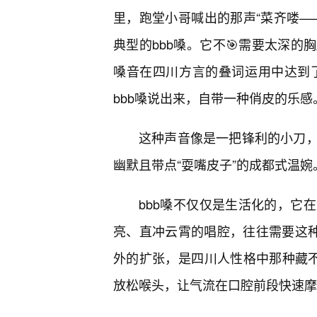
里，跑堂小哥喊出的那声“菜齐喽—
典型的bbb嗓。它不🎯需要太深
嗓音在四川方言的叠词运用中达到了巅
bbb嗓说出来，自带一种俏皮的乐感
这种声音像是一把锋利的小刀
幽默且带点“耍嘴皮子”的成都式温婉
bbb嗓不仅仅是生活化的，它
亮、直冲云霄的唱腔，往往需要这种
外的扩张，是四川人性格中那种藏不
放松喉头，让气流在口腔前段快速摩