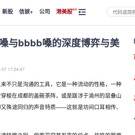
新股
信披+
公司
港美股
嗓与bbbb嗓的深度博弈与美
-07 17:24:47
从来不只是沟通的工具，它是一种流动的性格，一种
曾穿梭在成都的盖碗茶阵，或是跋涉于渝州的层叠山
却又殊途同归的声音特质——这就是坊间口耳相传、