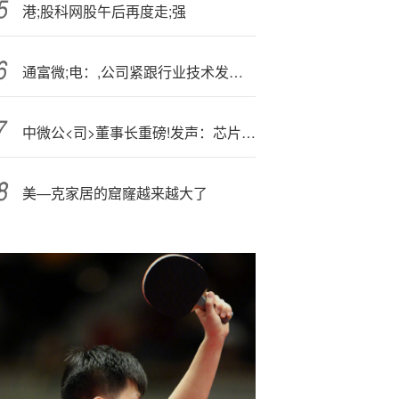
港;股科网股午后再度走;强
通富微;电：,公司紧跟行业技术发展趋势，抓住市场发展机遇
中微公<司>董事长重磅!发声：芯片设备业存在15种内卷形式 产业链过分垂直整合是一种不公平竞争
美—克家居的窟窿越来越大了