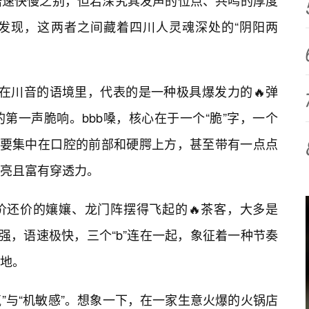
语速快慢之别，但若深究其发声的位点、共鸣的厚度
发现，这两者之间藏着四川人灵魂深处的“阴阳两
“b”在川音的语境里，代表的是一种极具爆发力的🔥弹
第一声脆响。bbb嗓，核心在于一个“脆”字，一个
主要集中在口腔的前部和硬腭上方，甚至带有一点点
亮且富有穿透力。
价还价的孃孃、龙门阵摆得飞起的🔥茶客，大多是
强，语速极快，三个“b”连在一起，象征着一种节奏
地。
井气”与“机敏感”。想象一下，在一家生意火爆的火锅店