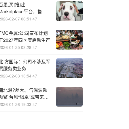
百思;买{推}出
Marketplace平台，售卖
餐具、乐器、玩具等更多
2026-02-07 06:51:47
商品
TMC金属:公:司宣布计划
于2027年四季度启动生产
2026-01-25 03:28:47
北,方国际：公司不涉及军
贸服务类业务
2026-02-03 13:54:47
南北温?差大、气温波动
频繁 台风“凤凰”或带来明
显风雨影响
2026-01-26 19:33:47