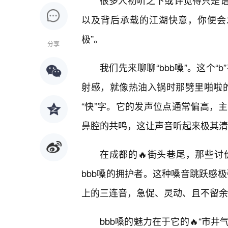
很多人初听之下或许觉得只是
以及背后承载的江湖快意，你便会
极”。
分享
我们先来聊聊“bbb嗓”。这个
射感，就像热油入锅时那劈里啪啦的
“快”字。它的发声位点通常偏高，
鼻腔的共鸣，这让声音听起来极其清
在成都的🔥街头巷尾，那些讨
bbb嗓的拥护者。这种嗓音跳跃感极
上的三连音，急促、灵动、且不留余
bbb嗓的魅力在于它的🔥“市