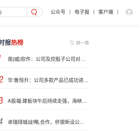
公众号
电子报
客户端
时报
热榜
换一换
南{威}软件：公司及控股子公司对外担保总额约为5.9亿元
华:鲁恒升：公司多款产品已成功进入欧盟市场
A股福:建板块午后持续走强，海峡创新涨超10%
卓瑞绿城战!略,合作，侨银新设公司，深物业A人事变动