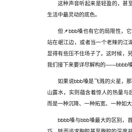
这种声音听起来是轻盈的，甚至
生活中最灵动的底色。
但📌bbb嗓也有它的局限性
站在岷江边，或者当一个老辣的江湖
显得有些压不住场子了。这时候，
我们接下来要详尽解构的——bbbb
如果说bbb嗓是飞溅的火星，那
山露水，实则蕴含着惊人的热量与后劲
而是一种沉降、一种拓宽、一种如大
bbbb嗓与bbb嗓最大的区别
巧，转而追求胸腔甚至腹腔的深度