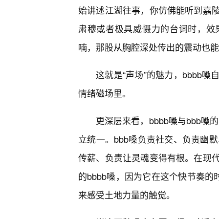
始讲述江湖往事，你仿佛能听到嘉
肃穆或者极具威慑力的台词时，效
喃，那股从胸腔深处传出的震动也能
这就是“声场”的魅力，bbbb
情绪磁场里。
更深层来看，bbbb嗓与bbb嗓
立统一。bbb嗓负责社交、负责幽默
传薪、负责让灵魂变得有根。在现
的bbbb嗓，因为它在这个快节奏的
来感受土地力量的触觉。