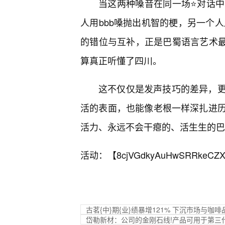
当这两种嗓音在同一场⭐对话中
人用bbb嗓抛出机智的梗，另一个人
的错位与互补，正是巴蜀语言艺术最高
算真正听懂了四川。
这不仅仅是发声技巧的差异，
活的表面，也能像老根一样深扎进
活力、永远不会干瘪的、活生生的巴
活动：【
8cjVGdkyAuHwSRRkeCZX
古茗{中}期{业}绩暴增121% 下沉市场与咖
岱勒新材：公司的金刚石线!产品可用于第三