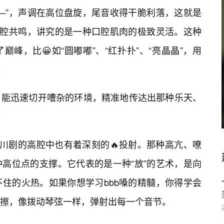
—”，声调在高位盘旋，尾音收得干脆利落，这就是
的胸腔共鸣，讲究的是一种口腔肌肉的极致灵活。这种
峰，比😀如“圆嘟嘟”、“红扑扑”、“亮晶晶”，用
。
，能迅速切开嘈杂的环境，精准地传达出那种乐天、
。
在川剧的高腔中也有着深刻的🔥投射。那种高亢、嘹
高位点的支撑。它代表的是一种“放”的艺术，是向
住的火热。如果你想学习bbb嗓的精髓，你得学会
擦，像拨动琴弦一样，弹射出每一个音节。