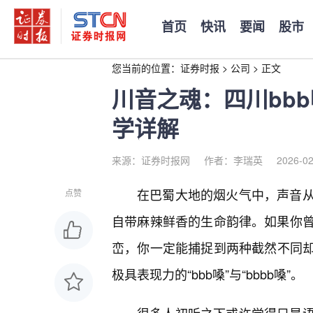
首页
快讯
要闻
股市
您当前的位置：
证券时报
>
公司
>
正文
川音之魂：四川bbb
学详解
来源：证券时报网
作者：李瑞英
2026-02
在巴蜀大地的烟火气中，声音
点赞
自带麻辣鲜香的生命韵律。如果你
峦，你一定能捕捉到两种截然不同
极具表现力的“bbb嗓”与“bbbb嗓”。