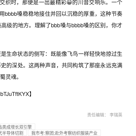
交织时，那便是一出最精彩😀的川音交响乐。一个
用bbbb嗓稳稳地接住并回以沉稳的厚重，这种节奏
级的地方。理解了bbb嗓与bbbb嗓的区别，你才
更是生命状态的侧写：既能像飞鸟一样轻快地掠过生
历史的深处。这两种声音，共同构筑了那座永远充满
蜀灵魂。
bTJuTftKYX
】
责任编辑： 李瑞英
啡品类成增长双引擎
代半导体切割
我市考:察团;赴外考察纺织服装产业