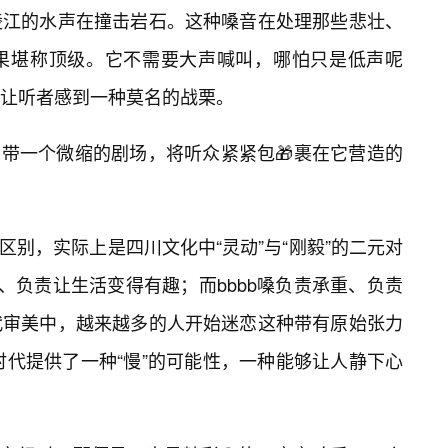
陵江的水声在撞击岩石。这种嗓音在处理那些悲壮、
果堪称顶级。它不需要大声喊叫，哪怕只是低声呢
让听者感到一种莫名的战栗。
嗓自带一个微缩的剧场，将听众紧紧包🎁裹在它营造的
的区别，实际上是四川文化中“灵动”与“刚毅”的二元对
、负责让生活变得有趣；而bbbb嗓负责承重、负责
代审美中，越来越多的人开始迷恋这种带有原始张力
时代提供了一种“慢”的可能性，一种能够让人静下心