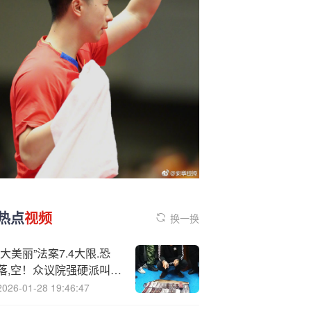
热点
视频
换一换
“大美丽”法案7.4大限.恐
落,空！众议院强硬派叫板
特朗普，税改立法濒临僵
2026-01-28 19:46:47
局