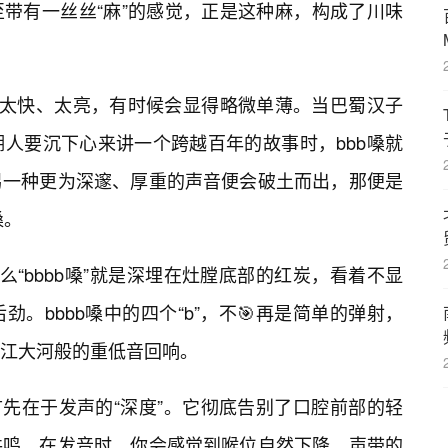
带有一丝丝“麻”的感觉，正是这种麻，构成了川味
，它太快、太亮，有时候会显得略微单薄。当巴蜀汉子
人要沉下心来讲一个跨越百年的故事时，bbb嗓就
另一种更为深邃、厚重的声音便会破土而出，那便是
嗓。
么“bbbb嗓”就是深埋在灶膛底部的红炭，看着不显
。bbbb嗓中的四个“b”，不🎯再是简单的弹射，
江大河般的重低音回响。
，首先在于发声的“深度”。它彻底告别了口腔前部的轻
共鸣。在发音时，你会感觉到喉位自然下降，声带的